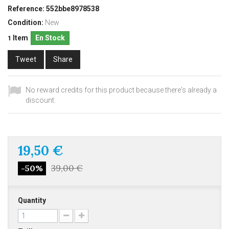
Reference:
552bbe8978538
Condition:
New
Item
En Stock
1
Tweet
Share
No reward credits for this product because there's already a
discount.
19,50 €
39,00 €
-50%
Quantity