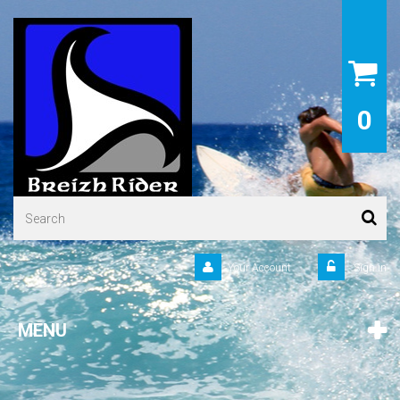
0
Your Account
Sign in
MENU