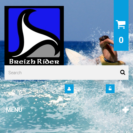
0
Your Account
Sign in
MENU