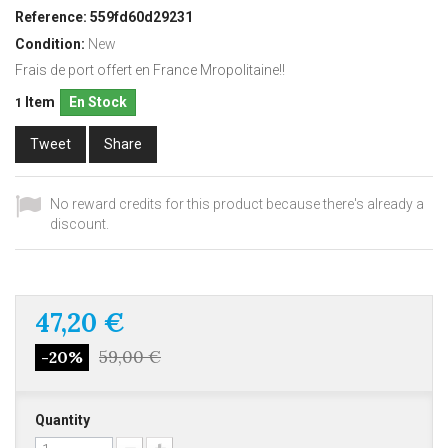
Reference:
559fd60d29231
Condition:
New
Frais de port offert en France Mropolitaine!!
Item
En Stock
1
Tweet
Share
No reward credits for this product because there's already a
discount.
47,20 €
59,00 €
-20%
Quantity