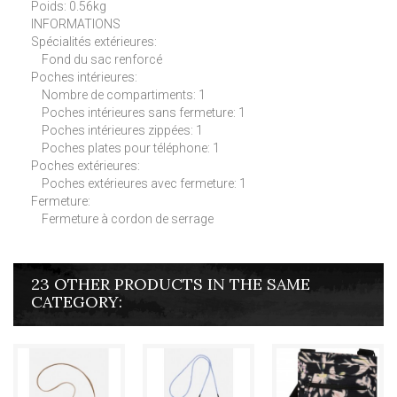
Poids: 0.56kg
INFORMATIONS
Spécialités extérieures:
Fond du sac renforcé
Poches intérieures:
Nombre de compartiments: 1
Poches intérieures sans fermeture: 1
Poches intérieures zippées: 1
Poches plates pour téléphone: 1
Poches extérieures:
Poches extérieures avec fermeture: 1
Fermeture:
Fermeture à cordon de serrage
23 OTHER PRODUCTS IN THE SAME
CATEGORY: