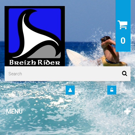
0
Your Account
Sign in
MENU