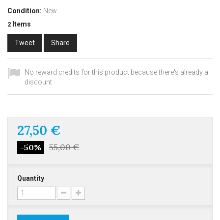
Condition:
New
Items
2
Tweet
Share
No reward credits for this product because there's already a
discount.
27,50 €
55,00 €
-50%
Quantity