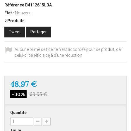
Référence
B4112615LBA
État :
Nouveau
Produits
2
Tweet
Partager
Aucune prime de fidélité n'est accordée pour ce produit, car
celui-ci bénéficie déjà d'une réduction
48,97 €
69,95 €
-30%
Quantité
Taille