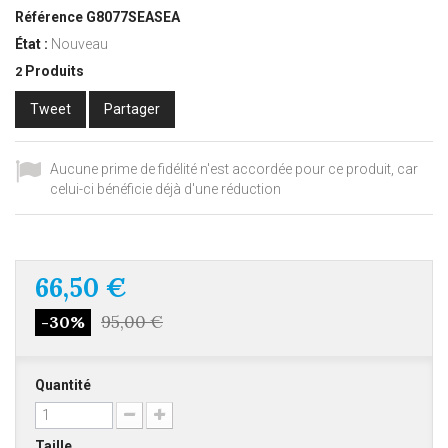
Référence
G8077SEASEA
État :
Nouveau
Produits
2
Tweet
Partager
Aucune prime de fidélité n'est accordée pour ce produit, car
celui-ci bénéficie déjà d'une réduction
66,50 €
95,00 €
-30%
Quantité
Taille