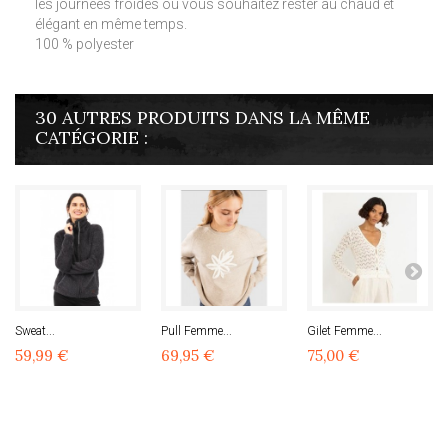
les journées froides où vous souhaitez rester au chaud et
élégant en même temps.
100 % polyester
30 AUTRES PRODUITS DANS LA MÊME
CATÉGORIE :
Sweat...
Pull Femme...
Gilet Femme...
59,99 €
69,95 €
75,00 €