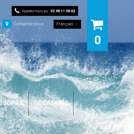
Appelez-nous au :
02 98 11 08 82
Contactez-nous
Français
0
SSOIRES
OCCASIONS