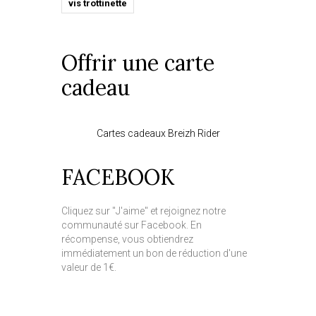
vis trottinette
Offrir une carte
cadeau
Cartes cadeaux Breizh Rider
FACEBOOK
Cliquez sur "J'aime" et rejoignez notre
communauté sur Facebook. En
récompense, vous obtiendrez
immédiatement un bon de réduction d'une
valeur de 1€.