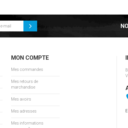
NO
MON COMPTE
Mes commandes
B
V
Mes retours de
marchandise
Mes avoirs
E
Mes adresses
Mes informations