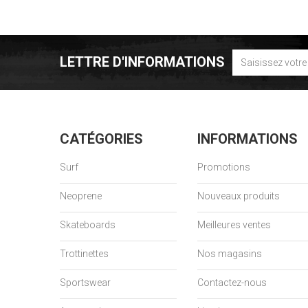
LETTRE D'INFORMATIONS
CATÉGORIES
INFORMATIONS
Surf
Promotions
Neoprene
Nouveaux produits
Skateboards
Meilleures ventes
Trottinettes
Nos magasins
Sportswear
Contactez-nous