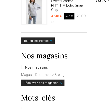
DECK 
Sweat Femme
RHYTHM Echo Snap T
Grey
79,00
47,40 €
-40%
€
Toutes les promos
Nos magasins
Magasin Douarnenez Bretagne
Découvrez nos magasins
Mots-clés