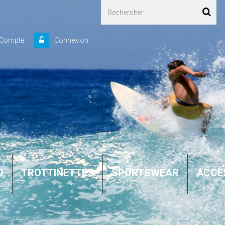
 Compte
Connexion
D
TROTTINETTES
SPORTSWEAR
ACCE