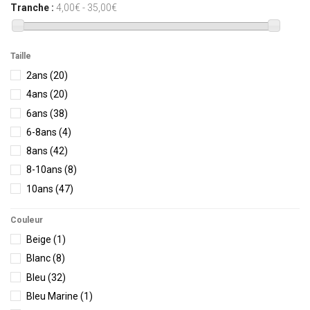
Tranche :
4,00€ - 35,00€
Papylou
(8)
Protest
(12)
Salty Crew
(3)
Taille
Santa Cruz Skateboards
(7)
2ans
(20)
STERED
(21)
4ans
(20)
Vissla
(6)
6ans
(38)
Volcom
(9)
6-8ans
(4)
8ans
(42)
8-10ans
(8)
10ans
(47)
10-12 ans
(6)
Couleur
10-12ans
(3)
Beige
(1)
12ans
(54)
Blanc
(8)
12-14 ans
(8)
Bleu
(32)
14ans
(53)
Bleu Marine
(1)
16ans
(40)