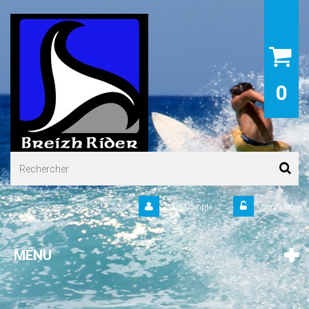
0
Votre Compte
Connexion
MENU