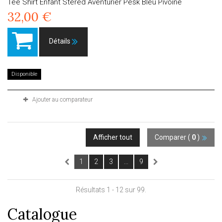
Tee Shirt Enfant Stered Aventurier Pesk Bleu Pivoine
32,00 €
Détails
Disponible
Ajouter au comparateur
Afficher tout
Comparer (
0
)
1
2
3
...
9
Résultats 1 - 12 sur 99.
Catalogue