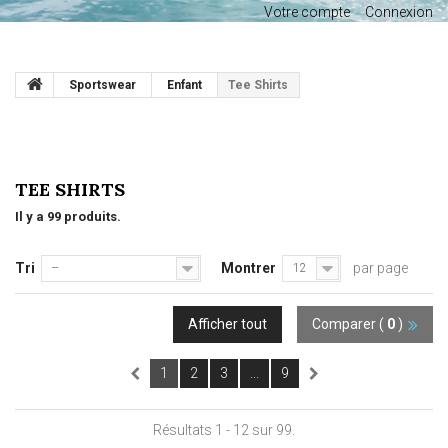
Votre compte
Connexion
Sportswear
Enfant
Tee Shirts
TEE SHIRTS
Il y a 99 produits.
Tri
Montrer
par page
--
12
Afficher tout
Comparer (
0
)
1
2
3
...
9
Résultats 1 - 12 sur 99.