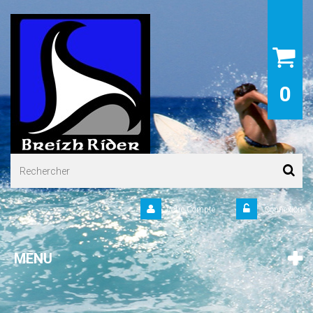
0
Votre Compte
Connexion
MENU