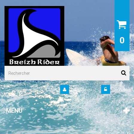
0
Votre Compte
Connexion
MENU