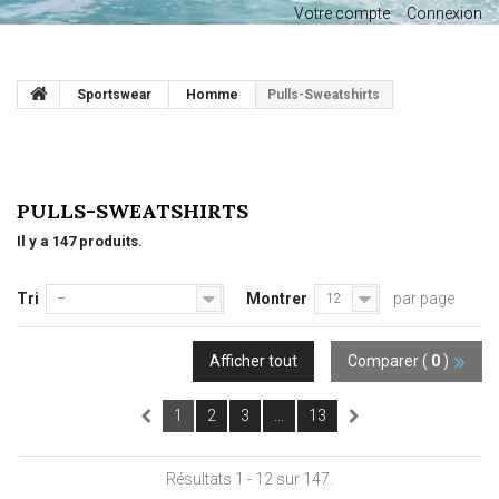
Votre compte
Connexion
Sportswear
Homme
Pulls-Sweatshirts
PULLS-SWEATSHIRTS
Il y a 147 produits.
Tri
Montrer
par page
--
12
Afficher tout
Comparer (
0
)
1
2
3
...
13
Résultats 1 - 12 sur 147.