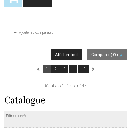
Produit disponible avec d'autres options
Ajouter au comparateur
Afficher tout
Comparer (
0
)
1
2
3
...
13
Résultats 1 - 12 sur 147.
Catalogue
Filtres actifs :