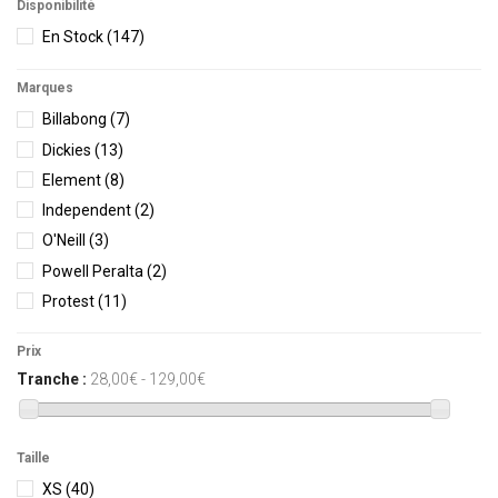
Disponibilité
En Stock
(147)
Marques
Billabong
(7)
Dickies
(13)
Element
(8)
Independent
(2)
O'Neill
(3)
Powell Peralta
(2)
Protest
(11)
Rhythm
(5)
Prix
Salty Crew
(21)
Tranche :
28,00€ - 129,00€
Santa Cruz Skateboards
(12)
STERED
(25)
Vissla
(20)
Taille
Volcom
(18)
XS
(40)