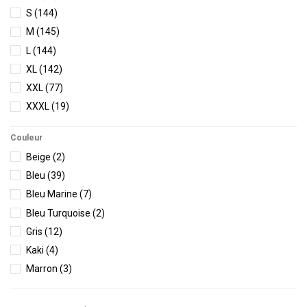
S
(144)
M
(145)
L
(144)
XL
(142)
XXL
(77)
XXXL
(19)
XXXXL
(10)
Couleur
Beige
(2)
Bleu
(39)
Bleu Marine
(7)
Bleu Turquoise
(2)
Gris
(12)
Kaki
(4)
Marron
(3)
Noir
(35)
Vert
(11)