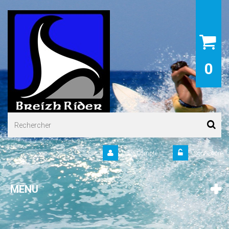
0
Votre Compte
Connexion
MENU