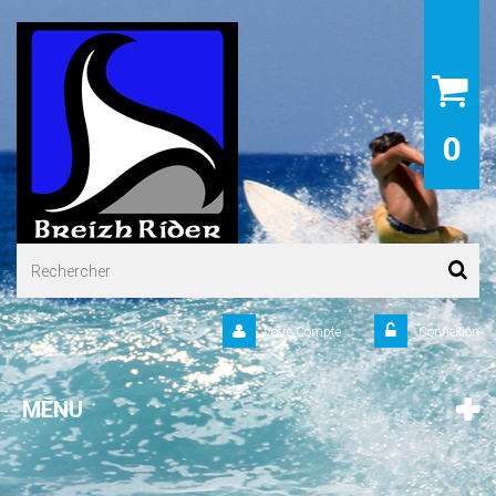
0
Votre Compte
Connexion
MENU