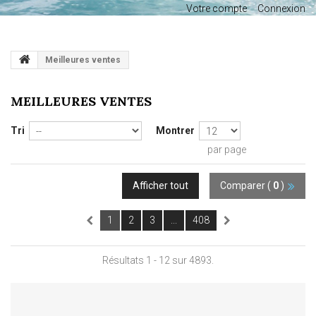
Votre compte
Connexion
Meilleures ventes
MEILLEURES VENTES
Tri
Montrer
par page
Afficher tout
Comparer (
0
)
1
2
3
...
408
Résultats 1 - 12 sur 4893.