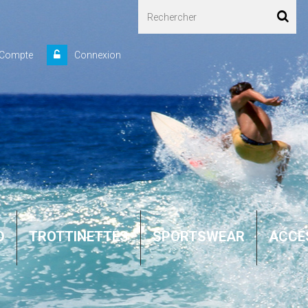
 Compte
Connexion
D
TROTTINETTES
SPORTSWEAR
ACCE