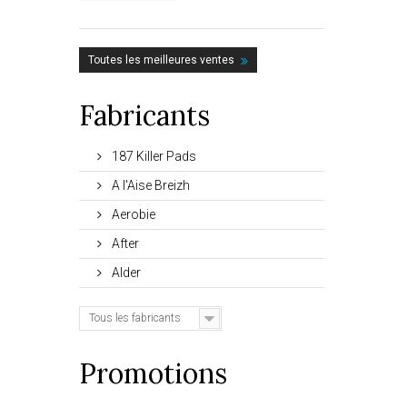
Toutes les meilleures ventes
Fabricants
187 Killer Pads
A l'Aise Breizh
Aerobie
After
Alder
Tous les fabricants
Promotions