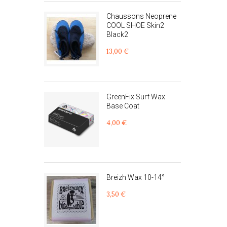
Chaussons Neoprene
COOL SHOE Skin2
Black2
13,00 €
GreenFix Surf Wax
Base Coat
4,00 €
Breizh Wax 10-14°
3,50 €