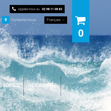
Appelez-nous au :
02 98 11 08 82
Contactez-nous
Français
0
SSOIRES
OCCASIONS