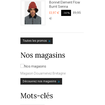
Bonnet Element Flow
Burnt Sienna
19,95
13,97 €
-30%
€
Toutes les promos
Nos magasins
Magasin Douarnenez Bretagne
Découvrez nos magasins
Mots-clés