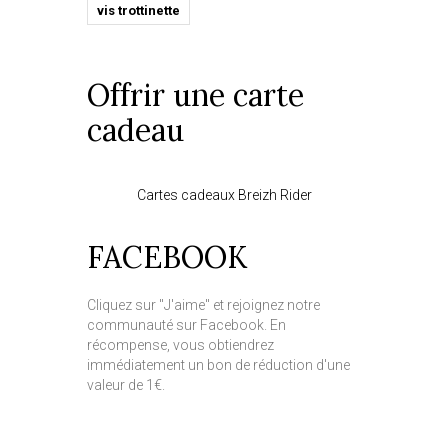
vis trottinette
Offrir une carte
cadeau
Cartes cadeaux Breizh Rider
FACEBOOK
Cliquez sur "J'aime" et rejoignez notre
communauté sur Facebook. En
récompense, vous obtiendrez
immédiatement un bon de réduction d'une
valeur de 1€.