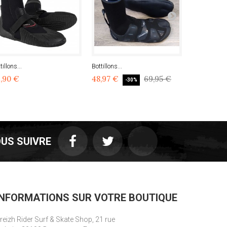
tillons...
Bottillons...
Bottillons...
,90 €
48,97 €
69,95 €
48,93 €
-30%
US SUIVRE
INFORMATIONS SUR VOTRE BOUTIQUE
reizh Rider Surf & Skate Shop, 21 rue