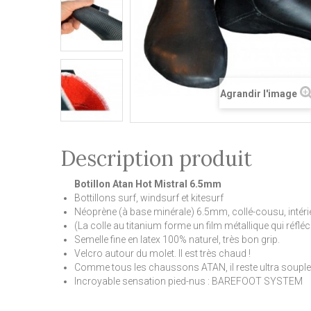
Agrandir l'image
Description produit
Botillon Atan Hot Mistral 6.5mm
Bottillons surf, windsurf et kitesurf
Néoprène (à base minérale) 6.5mm, collé-cousu, inté
(La colle au titanium forme un film métallique qui réfléch
Semelle fine en latex 100% naturel, très bon grip.
Velcro autour du molet. Il est très chaud !
Comme tous les chaussons ATAN, il reste ultra souple 
Incroyable sensation pied-nus : BAREFOOT SYSTEM