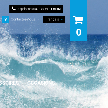
Appelez-nous au :
02 98 11 08 82
Contactez-nous
Français
0
SSOIRES
OCCASIONS