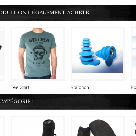
ODUIT ONT ÉGALEMENT ACHETÉ...
Tee Shirt...
Bouchon...
Bo
CATÉGORIE :