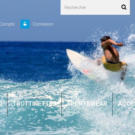
 Compte
Connexion
D
TROTTINETTES
SPORTSWEAR
ACCE