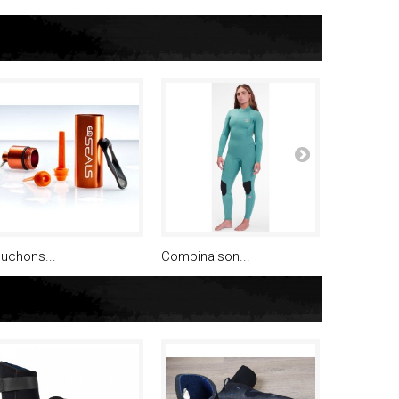
uchons...
Combinaison...
Top O'Neill