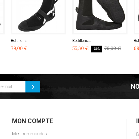
Bottillons...
Bottillons...
Bot
79,00 €
55,30 €
79,00 €
69
-30%
NO
MON COMPTE
Mes commandes
B