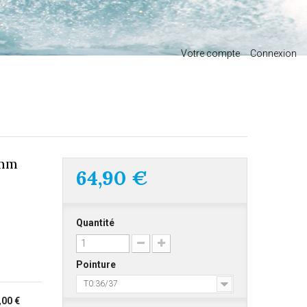
Votre compte
Connexion
5mm
64,90 €
Quantité
Pointure
T0:36/37
,00 €