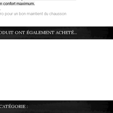
 un confort maximum.
.
lcro pour un bon maintient du chausson
ODUIT ONT ÉGALEMENT ACHETÉ...
CATÉGORIE :