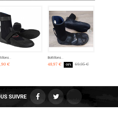
tillons...
Bottillons...
Bottillons...
,90 €
48,97 €
69,95 €
48,93 €
-30%
US SUIVRE