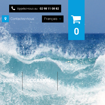
Appelez-nous au :
02 98 11 08 82
Contactez-nous
Français
0
SSOIRES
OCCASIONS