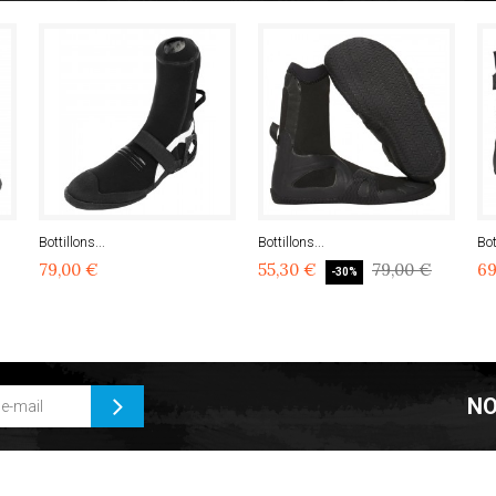
Bottillons...
Bottillons...
Bot
79,00 €
55,30 €
79,00 €
69
-30%
NO