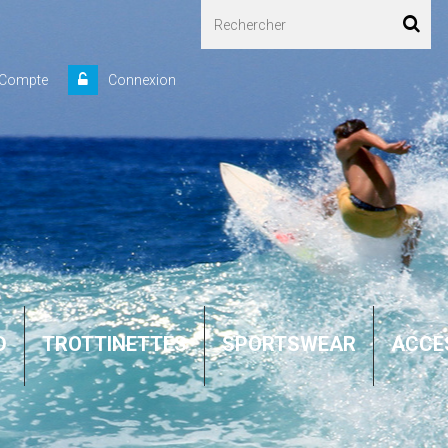
 Compte
Connexion
D
TROTTINETTES
SPORTSWEAR
ACCE