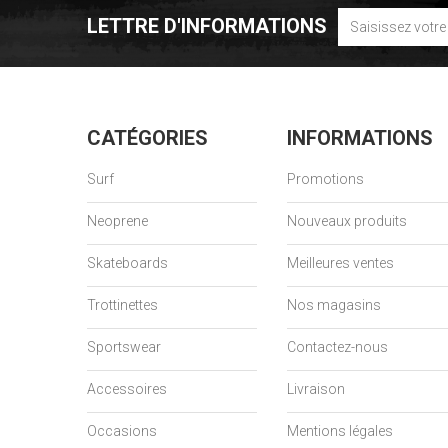
LETTRE D'INFORMATIONS
CATÉGORIES
INFORMATIONS
Surf
Promotions
Neoprene
Nouveaux produits
Skateboards
Meilleures ventes
Trottinettes
Nos magasins
Sportswear
Contactez-nous
Accessoires
Livraison
Occasions
Mentions légales