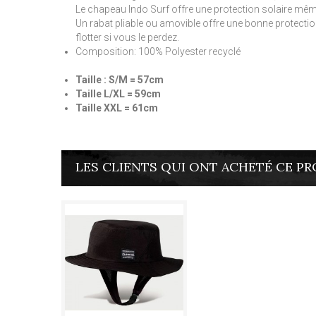
Le chapeau Indo Surf offre une protection solaire même 
Un rabat pliable ou amovible offre une bonne protecti
flotter si vous le perdez.
Composition: 100% Polyester recyclé
Taille : S/M = 57cm
Taille L/XL = 59cm
Taille XXL = 61cm
LES CLIENTS QUI ONT ACHETÉ CE PR