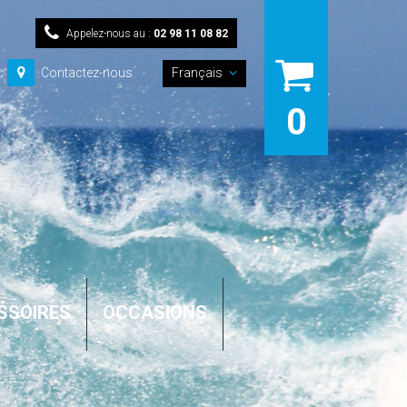
Appelez-nous au :
02 98 11 08 82
Contactez-nous
Français
0
SSOIRES
OCCASIONS