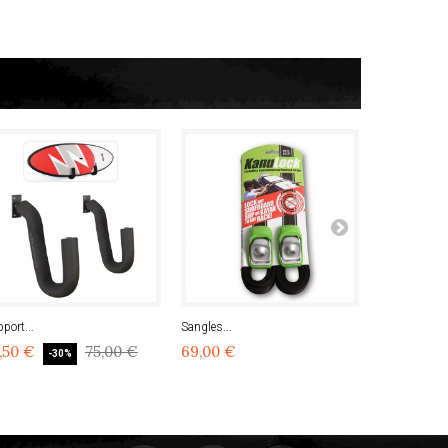
port...
Sangles...
Sangles...
,50 €
75,00 €
69,00 €
75,00 €
-30%