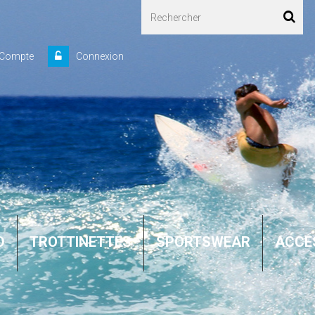
 Compte
Connexion
D
TROTTINETTES
SPORTSWEAR
ACCE