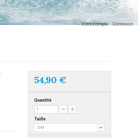
Votre compte
Connexion
t
54,90 €
Quantité
Taille
S-M