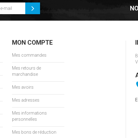
NO
MON COMPTE
Mes commandes
B
V
Mes retours de
marchandise
Mes avoirs
E
Mes adresses
Mes informations
personnelles
Mes bons de réduction