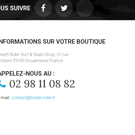
US SUIVRE
INFORMATIONS SUR VOTRE BOUTIQUE
reizh Rider Surf & Skate Shop, 21 rue
oltaire 29100 Douarnenez France
APPELEZ-NOUS AU :
02 98 11 08 82
-mail :
contact@breizh-rider.fr