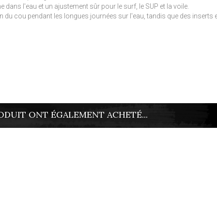
dans l'eau et un ajustement sûr pour le surf, le SUP et la voile.
on du cou pendant les longues journées sur l'eau, tandis que des insert
ODUIT ONT ÉGALEMENT ACHETÉ...