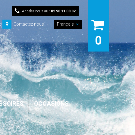
Appelez-nous au :
02 98 11 08 82
Contactez-nous
Français
0
SSOIRES
OCCASIONS