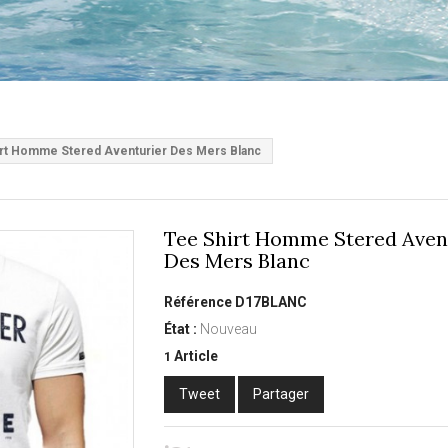
rt Homme Stered Aventurier Des Mers Blanc
Tee Shirt Homme Stered Aven
Des Mers Blanc
Référence
D17BLANC
État :
Nouveau
Article
1
Tweet
Partager