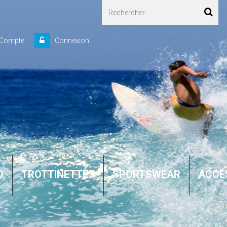
 Compte
Connexion
D
TROTTINETTES
SPORTSWEAR
ACCE