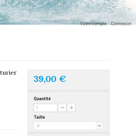
Votre compte
Connexion
turier
39,00 €
Quantité
Taille
S