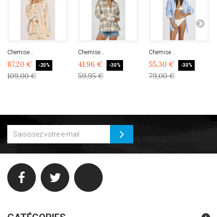
Chemise...
Chemise...
Chemise...
87,20 €
41,96 €
55,30 €
-20%
-30%
-30%
109,00 €
59,95 €
79,00 €