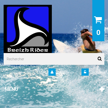
0
Votre Compte
Connexion
MENU