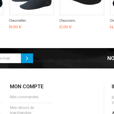
Chaussettes...
Chaussons...
Ch
19,90 €
15,00 €
14
NO
MON COMPTE
Mes commandes
B
V
Mes retours de
marchandise