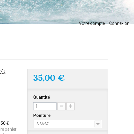
Votre compte
Connexion
ck
35,00 €
Quantité
Pointure
,50 €
S:36-37
re panier