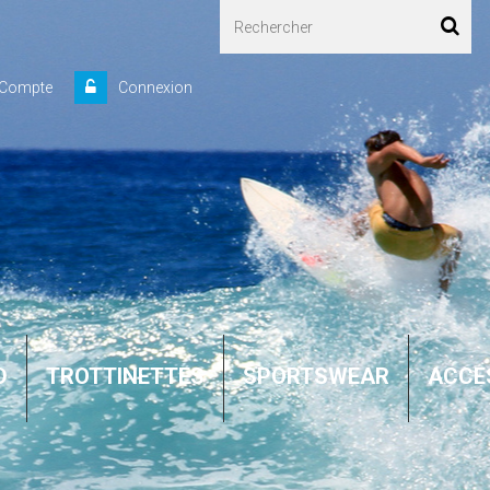
 Compte
Connexion
D
TROTTINETTES
SPORTSWEAR
ACCE