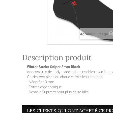
Agrandir l'image
Description produit
Winter Socks Sniper 3mm Black
Accessoires de bodyboard indispensables pour l'automn
Gardez vos pieds au chaud et évite les irritations
- Néoprène 3 mm
- Forme ergonomique
- Semelle Supratex pour plus de solidité
LES CLIENTS QUI ONT ACHETÉ CE PR