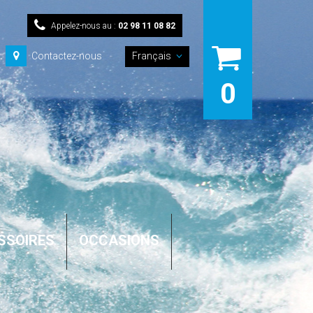
Appelez-nous au :
02 98 11 08 82
Contactez-nous
Français
0
SSOIRES
OCCASIONS