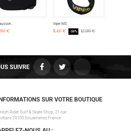
ausson...
Viper MS...
Leash...
,90 €
8,40 €
12,00 €
15,00 €
-30%
US SUIVRE
INFORMATIONS SUR VOTRE BOUTIQUE
reizh Rider Surf & Skate Shop, 21 rue
oltaire 29100 Douarnenez France
APPELEZ-NOUS AU :