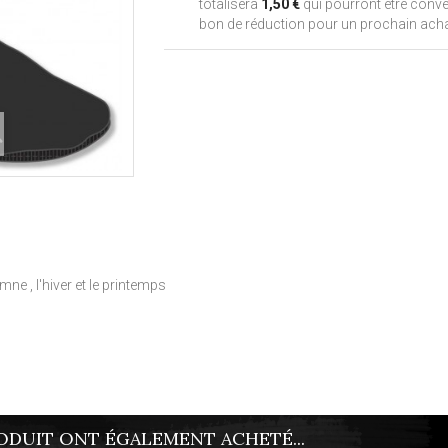
totalisera
1,50 €
qui pourront être conve
bon de réduction pour un prochain acha
e , l'hiver et le printemps
ODUIT ONT ÉGALEMENT ACHETÉ...